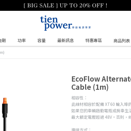
金剛
功率
容量
最新訊息
特惠專區
商品列表
1m)
EcoFlow Alternat
Cable (1m)
相容性：
此線材相容於配備 XT60 輸入埠的
如果您的車輛啟動電瓶或房車生活電
最大額定電壓超過 48V。否則
連接方式：