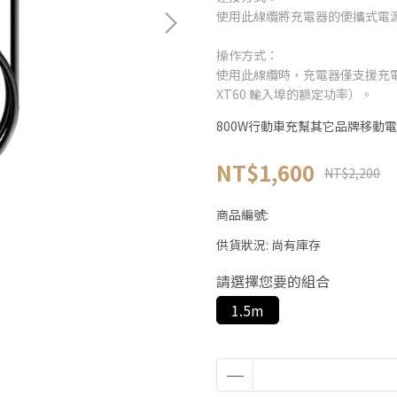
使用此線纜將充電器的便攜式電源
操作方式：
使用此線纜時，充電器僅支援充電模
XT60 輸入埠的額定功率）。
800W行動車充幫其它品牌移動
NT$1,600
NT$2,200
商品編號:
供貨狀況:
尚有庫存
請選擇您要的組合
1.5m