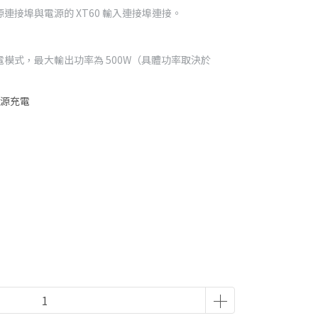
連接埠與電源的 XT60 輸入連接埠連接。
式，最​​大輸出功率為 500W（具體功率取決於
電源充電