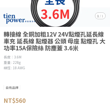
1
/
1
轉接線 全銅加粗12V 24V點煙孔延長線
車充 延長線 點煙器 公頭 母座 點煙孔 大
功率15A保險絲 防塵蓋 3.6米
長度：3.6M
重量 : 228g
線徑 : 18 AWG
自有品牌
NT$560